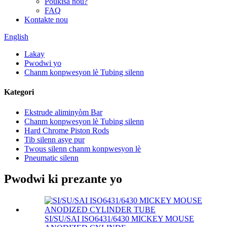
Poukisa nou?
FAQ
Kontakte nou
English
Lakay
Pwodwi yo
Chanm konpwesyon lè Tubing silenn
Kategori
Ekstrude aliminyòm Bar
Chanm konpwesyon lè Tubing silenn
Hard Chrome Piston Rods
Tib silenn asye pur
Twous silenn chanm konpwesyon lè
Pneumatic silenn
Pwodwi ki prezante yo
SI/SU/SAI ISO6431/6430 MICKEY MOUSE