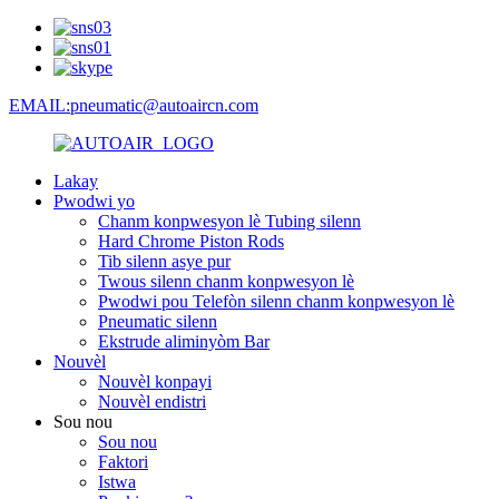
EMAIL:pneumatic@autoaircn.com
Lakay
Pwodwi yo
Chanm konpwesyon lè Tubing silenn
Hard Chrome Piston Rods
Tib silenn asye pur
Twous silenn chanm konpwesyon lè
Pwodwi pou Telefòn silenn chanm konpwesyon lè
Pneumatic silenn
Ekstrude aliminyòm Bar
Nouvèl
Nouvèl konpayi
Nouvèl endistri
Sou nou
Sou nou
Faktori
Istwa