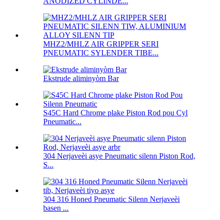
ANODIZED CYLINDE...
MHZ2/MHLZ AIR GRIPPER SERI
PNEUMATIC SYLENDER TIBE...
Ekstrude aliminyòm Bar
S45C Hard Chrome plake Piston Rod pou Cyl
Pneumatic...
304 Nerjaveèi asye Pneumatic silenn Piston Rod,
S...
304 316 Honed Pneumatic Silenn Nerjaveèi
basen ...