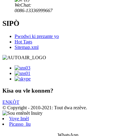
WeChat:
0086-13336999667
SIPÒ
Pwodwi ki prezante yo
Hot Tags
Sitemap.xml
Kisa ou vle konnen?
ENKÒT
© Copyright - 2010-2021: Tout dwa rezève.
Voye Imèl
Picasso_liu
WhatsApp