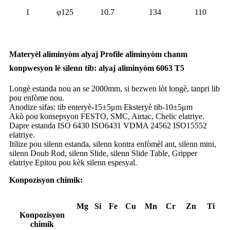
1
φ125
10.7
134
110
Materyèl aliminyòm alyaj Profile aliminyòm chanm
konpwesyon lè silenn tib: alyaj aliminyòm 6063 T5
Longè estanda nou an se 2000mm, si bezwen lòt longè, tanpri lib
pou enfòme nou.
Anodize sifas: tib enteryè-15±5μm Eksteryè tib-10±5μm
Akò pou konsepsyon FESTO, SMC, Airtac, Chelic elatriye.
Dapre estanda ISO 6430 ISO6431 VDMA 24562 ISO15552
elatriye.
Itilize pou silenn estanda, silenn kontra enfòmèl ant, silenn mini,
silenn Doub Rod, silenn Slide, silenn Slide Table, Gripper
elatriye Epitou pou kèk silenn espesyal.
Konpozisyon chimik:
Mg
Si
Fe
Cu
Mn
Cr
Zn
Ti
Konpozisyon
chimik