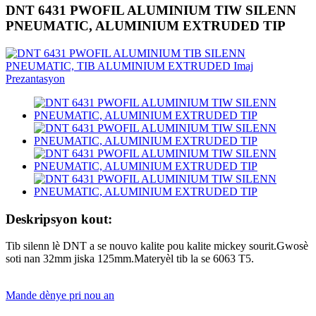
DNT 6431 PWOFIL ALUMINIUM TIW SILENN
PNEUMATIC, ALUMINIUM EXTRUDED TIP
Deskripsyon kout:
Tib silenn lè DNT a se nouvo kalite pou kalite mickey sourit.Gwosè
soti nan 32mm jiska 125mm.Materyèl tib la se 6063 T5.
Mande dènye pri nou an