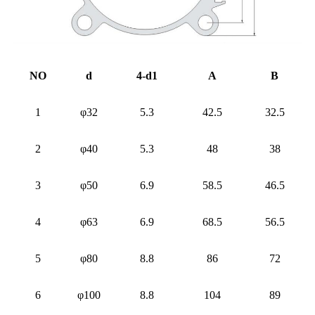
NO
d
4-d1
A
B
1
φ32
5.3
42.5
32.5
2
φ40
5.3
48
38
3
φ50
6.9
58.5
46.5
4
φ63
6.9
68.5
56.5
5
φ80
8.8
86
72
6
φ100
8.8
104
89