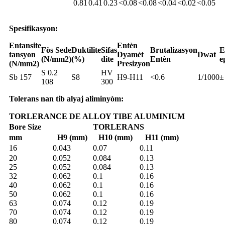
0.81
0.41
0.23
<0.08
<0.08
<0.04
<0.02
<0.05
Spesifikasyon:
Entansite
Entèn
Fòs Sede
Duktilite
Sifas
Brutalizasyon
E
tansyon
Dyamèt
Dwat
(N/mm2)
(%)
dite
Entèn
e
(N/mm2)
Presizyon
S 0.2
HV
Sb 157
S8
H9-H11
<0.6
1/1000
±
108
300
Tolerans nan tib alyaj aliminyòm:
TORLERANCE DE ALLOY TIBE ALUMINIUM
Bore Size
TORLERANS
mm
H9 (mm)
H10 (mm)
H11 (mm)
16
0.043
0.07
0.11
20
0.052
0.084
0.13
25
0.052
0.084
0.13
32
0.062
0.1
0.16
40
0.062
0.1
0.16
50
0.062
0.1
0.16
63
0.074
0.12
0.19
70
0.074
0.12
0.19
80
0.074
0.12
0.19