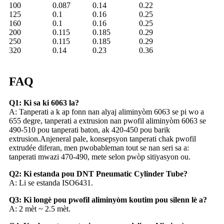
100
0.087
0.14
0.22
125
0.1
0.16
0.25
160
0.1
0.16
0.25
200
0.115
0.185
0.29
250
0.115
0.185
0.29
320
0.14
0.23
0.36
FAQ
Q1: Ki sa ki 6063 la?
A: Tanperati a k ​​ap fonn nan alyaj aliminyòm 6063 se pi wo a
655 degre, tanperati a extrusion nan pwofil aliminyòm 6063 se
490-510 pou tanperati baton, ak 420-450 pou barik
extrusion.Anjeneral pale, konsepsyon tanperati chak pwofil
extrudée diferan, men pwobableman tout se nan seri sa a:
tanperati mwazi 470-490, mete selon pwòp sitiyasyon ou.
Q2: Ki estanda pou DNT Pneumatic Cylinder Tube?
A: Li se estanda ISO6431.
Q3: Ki longè pou pwofil aliminyòm koutim pou silenn lè a?
A: 2 mèt ~ 2.5 mèt.