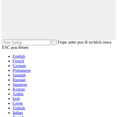
Frape antre pou fè rechèch oswa
ESC pou fèmen
English
French
German
Portuguese
Spanish
Russian
Japanese
Korean
Arabic
Irish
Greek
Turkish
Italian