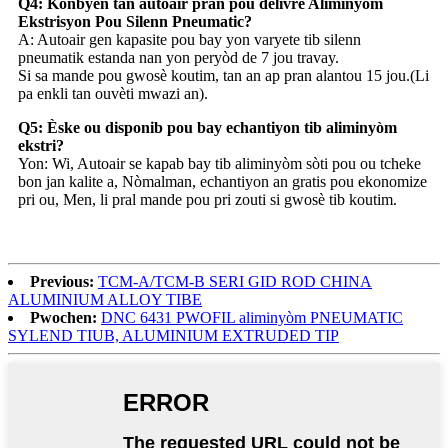
Q4: Konbyen tan autoair pran pou delivre Aliminyòm
Ekstrisyon Pou Silenn Pneumatic?
A: Autoair gen kapasite pou bay yon varyete tib silenn
pneumatik estanda nan yon peryòd de 7 jou travay.
Si sa mande pou gwosè koutim, tan an ap pran alantou 15 jou.(Li
pa enkli tan ouvèti mwazi an).
Q5: Èske ou disponib pou bay echantiyon tib aliminyòm
ekstri?
Yon: Wi, Autoair se kapab bay tib aliminyòm sòti pou ou tcheke
bon jan kalite a, Nòmalman, echantiyon an gratis pou ekonomize
pri ou, Men, li pral mande pou pri zouti si gwosè tib koutim.
Previous:
TCM-A/TCM-B SERI GID ROD CHINA
ALUMINIUM ALLOY TIBE
Pwochen:
DNC 6431 PWOFIL aliminyòm PNEUMATIC
SYLEND TIUB, ALUMINIUM EXTRUDED TIP