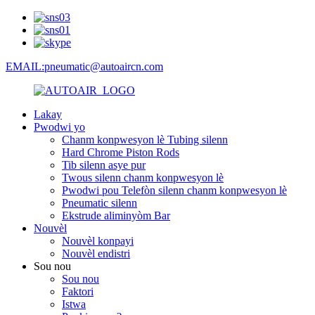
EMAIL:pneumatic@autoaircn.com
Lakay
Pwodwi yo
Chanm konpwesyon lè Tubing silenn
Hard Chrome Piston Rods
Tib silenn asye pur
Twous silenn chanm konpwesyon lè
Pwodwi pou Telefòn silenn chanm konpwesyon lè
Pneumatic silenn
Ekstrude aliminyòm Bar
Nouvèl
Nouvèl konpayi
Nouvèl endistri
Sou nou
Sou nou
Faktori
Istwa