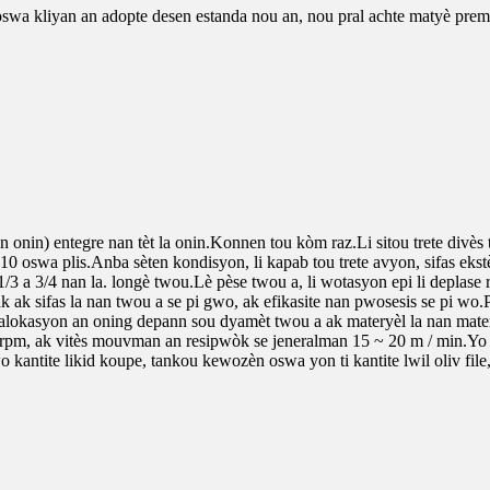
oswa kliyan an adopte desen estanda nou an, nou pral achte matyè pre
aton onin) entegre nan tèt la onin.Konnen tou kòm raz.Li sitou trete d
swa plis.Anba sèten kondisyon, li kapab tou trete avyon, sifas ekstèn si
/3 a 3/4 nan la. longè twou.Lè pèse twou a, li wotasyon epi li deplase r
ak ak sifas la nan twou a se pi gwo, ak efikasite nan pwosesis se pi w
 alokasyon an oning depann sou dyamèt twou a ak materyèl la nan mater
rpm, ak vitès mouvman an resipwòk se jeneralman 15 ~ 20 m / min.Yo na
wo kantite likid koupe, tankou kewozèn oswa yon ti kantite lwil oliv fi