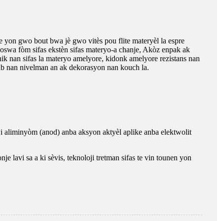
 yon gwo bout bwa jè gwo vitès pou flite materyèl la espre
 oswa fòm sifas ekstèn sifas materyo-a chanje, Akòz enpak ak
nik nan sifas la materyo amelyore, kidonk amelyore rezistans nan
zab nan nivelman an ak dekorasyon nan kouch la.
 aliminyòm (anod) anba aksyon aktyèl aplike anba elektwolit
je lavi sa a ki sèvis, teknoloji tretman sifas te vin tounen yon