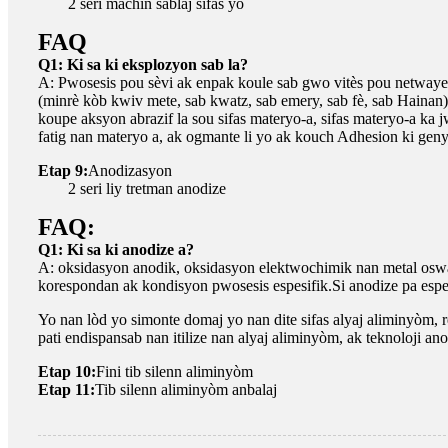
2 seri machin sablaj sifas yo
FAQ
Q1: Ki sa ki eksplozyon sab la?
A: Pwosesis pou sèvi ak enpak koule sab gwo vitès pou netwaye a
(minrè kòb kwiv mete, sab kwatz, sab emery, sab fè, sab Hainan)
koupe aksyon abrazif la sou sifas materyo-a, sifas materyo-a ka
fatig nan materyo a, ak ogmante li yo ak kouch Adhesion ki gen
Etap 9:
Anodizasyon
2 seri liy tretman anodize
FAQ:
Q1: Ki sa ki anodize a?
A: oksidasyon anodik, oksidasyon elektwochimik nan metal oswa
korespondan ak kondisyon pwosesis espesifik.Si anodize pa espesify
Yo nan lòd yo simonte domaj yo nan dite sifas alyaj aliminyòm, rez
pati endispansab nan itilize nan alyaj aliminyòm, ak teknoloji anod
Etap 10:
Fini tib silenn aliminyòm
Etap 11:
Tib silenn aliminyòm anbalaj