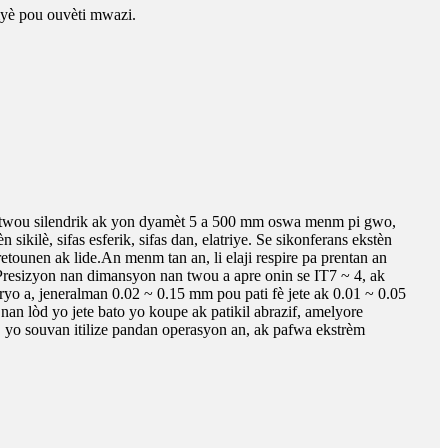
myè pou ouvèti mwazi.
ivès twou silendrik ak yon dyamèt 5 a 500 mm oswa menm pi gwo,
kilè, sifas esferik, sifas dan, elatriye. Se sikonferans ekstèn
etounen ak lide.An menm tan an, li elaji respire pa prentan an
o.Presizyon nan dimansyon nan twou a apre onin se IT7 ~ 4, ak
yo a, jeneralman 0.02 ~ 0.15 mm pou pati fè jete ak 0.01 ~ 0.05
n lòd yo jete bato yo koupe ak patikil abrazif, amelyore
le, yo souvan itilize pandan operasyon an, ak pafwa ekstrèm