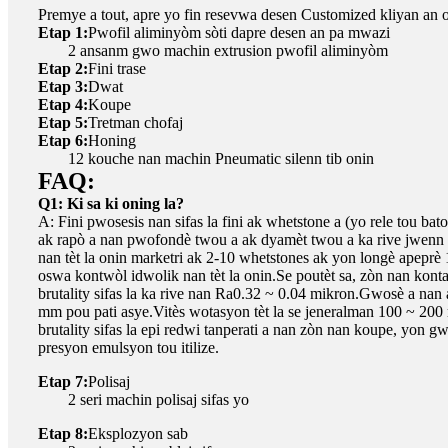
Premye a tout, apre yo fin resevwa desen Customized kliyan an 
Etap 1:
Pwofil aliminyòm sòti dapre desen an pa mwazi
2 ansanm gwo machin extrusion pwofil aliminyòm
Etap 2:
Fini trase
Etap 3:
Dwat
Etap 4:
Koupe
Etap 5:
Tretman chofaj
Etap 6:
Honing
12 kouche nan machin Pneumatic silenn tib onin
FAQ:
Q1: Ki sa ki oning la?
A: Fini pwosesis nan sifas la fini ak whetstone a (yo rele tou b
ak rapò a nan pwofondè twou a ak dyamèt twou a ka rive jwenn 10 o
nan tèt la onin marketri ak 2-10 whetstones ak yon longè apeprè 1
oswa kontwòl idwolik nan tèt la onin.Se poutèt sa, zòn nan kont
brutality sifas la ka rive nan Ra0.32 ~ 0.04 mikron.Gwosè a nan
mm pou pati asye.Vitès wotasyon tèt la se jeneralman 100 ~ 200 
brutality sifas la epi redwi tanperati a nan zòn nan koupe, yon g
presyon emulsyon tou itilize.
Etap 7:
Polisaj
2 seri machin polisaj sifas yo
Etap 8:
Eksplozyon sab