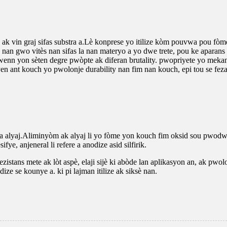
k vin graj sifas substra a.Lè konprese yo itilize kòm pouvwa pou fòme
 nan gwo vitès nan sifas la nan materyo a yo dwe trete, pou ke aparans
 jwenn yon sèten degre pwòpte ak diferan brutality. pwopriyete yo meka
yen ant kouch yo pwolonje durability nan fim nan kouch, epi tou se fe
 alyaj.Aliminyòm ak alyaj li yo fòme yon kouch fim oksid sou pwodwi
e, anjeneral li refere a anodize asid silfirik.
istans mete ak lòt aspè, elaji sijè ki abòde lan aplikasyon an, ak pwolon
ize se kounye a. ki pi lajman itilize ak siksè nan.