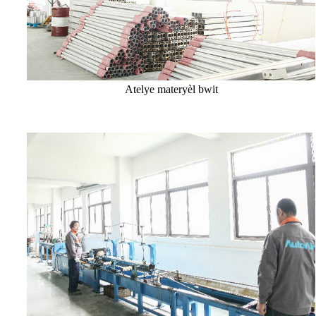
Atelye materyèl bwit