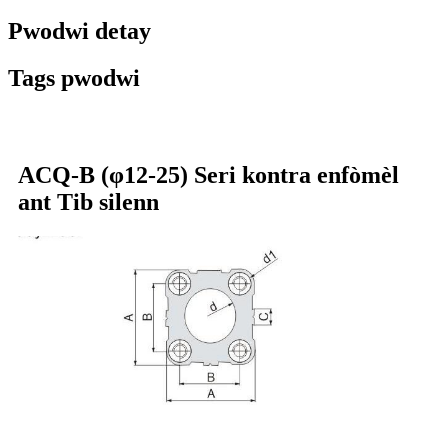
Pwodwi detay
Tags pwodwi
ACQ-B (φ12-25) Seri kontra enfòmèl
ant Tib silenn