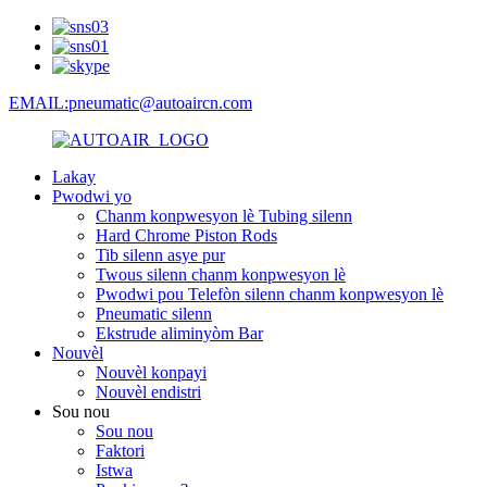
EMAIL:pneumatic@autoaircn.com
Lakay
Pwodwi yo
Chanm konpwesyon lè Tubing silenn
Hard Chrome Piston Rods
Tib silenn asye pur
Twous silenn chanm konpwesyon lè
Pwodwi pou Telefòn silenn chanm konpwesyon lè
Pneumatic silenn
Ekstrude aliminyòm Bar
Nouvèl
Nouvèl konpayi
Nouvèl endistri
Sou nou
Sou nou
Faktori
Istwa