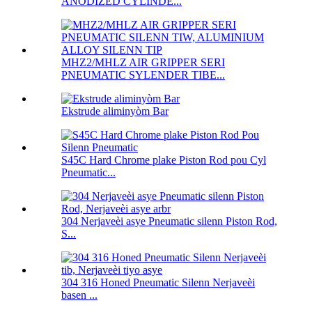
ANODIZED CYLINDE...
MHZ2/MHLZ AIR GRIPPER SERI
PNEUMATIC SYLENDER TIBE...
Ekstrude aliminyòm Bar
S45C Hard Chrome plake Piston Rod pou Cyl
Pneumatic...
304 Nerjaveèi asye Pneumatic silenn Piston Rod,
S...
304 316 Honed Pneumatic Silenn Nerjaveèi
basen ...