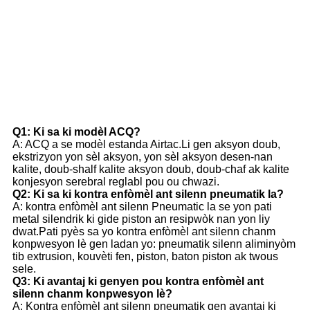
Q1: Ki sa ki modèl ACQ?
A: ACQ a se modèl estanda Airtac.Li gen aksyon doub,
ekstrizyon yon sèl aksyon, yon sèl aksyon desen-nan
kalite, doub-shalf kalite aksyon doub, doub-chaf ak kalite
konjesyon serebral reglabl pou ou chwazi.
Q2: Ki sa ki kontra enfòmèl ant silenn pneumatik la?
A: kontra enfòmèl ant silenn Pneumatic la se yon pati
metal silendrik ki gide piston an resipwòk nan yon liy
dwat.Pati pyès sa yo kontra enfòmèl ant silenn chanm
konpwesyon lè gen ladan yo: pneumatik silenn aliminyòm
tib extrusion, kouvèti fen, piston, baton piston ak twous
sele.
Q3: Ki avantaj ki genyen pou kontra enfòmèl ant
silenn chanm konpwesyon lè?
A: Kontra enfòmèl ant silenn pneumatik gen avantaj ki