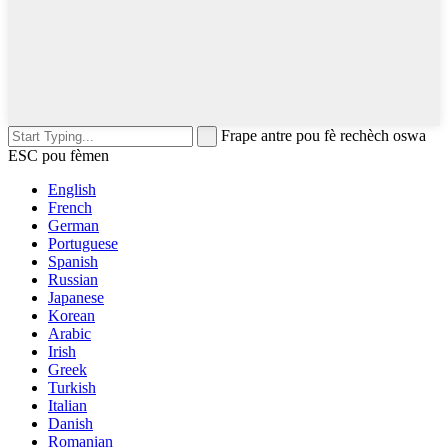
Frape antre pou fè rechèch oswa
ESC pou fèmen
English
French
German
Portuguese
Spanish
Russian
Japanese
Korean
Arabic
Irish
Greek
Turkish
Italian
Danish
Romanian