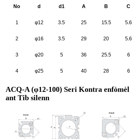
No
d
d1
A
B
C
1
φ12
3.5
25
15.5
5.6
2
φ16
3.5
29
20
5.6
3
φ20
5
36
25.5
6
4
φ25
5
40
28
6
ACQ-A (φ12-100) Seri Kontra enfòmèl
ant Tib silenn