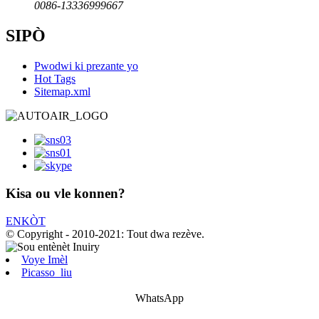
0086-13336999667
SIPÒ
Pwodwi ki prezante yo
Hot Tags
Sitemap.xml
Kisa ou vle konnen?
ENKÒT
© Copyright - 2010-2021: Tout dwa rezève.
Voye Imèl
Picasso_liu
WhatsApp