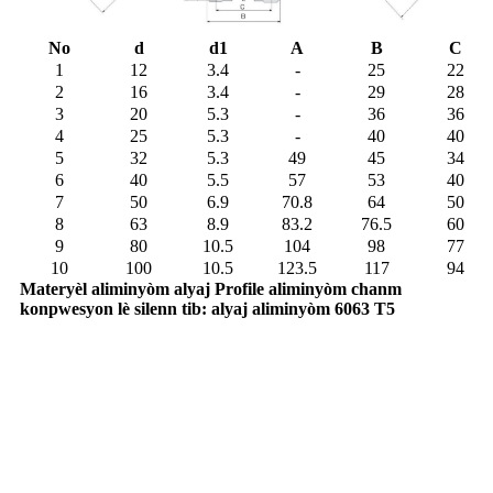
No
d
d1
A
B
C
1
12
3.4
-
25
22
2
16
3.4
-
29
28
3
20
5.3
-
36
36
4
25
5.3
-
40
40
5
32
5.3
49
45
34
6
40
5.5
57
53
40
7
50
6.9
70.8
64
50
8
63
8.9
83.2
76.5
60
9
80
10.5
104
98
77
10
100
10.5
123.5
117
94
Materyèl aliminyòm alyaj Profile aliminyòm chanm
konpwesyon lè silenn tib: alyaj aliminyòm 6063 T5