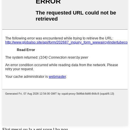
Ekri mesaj ou la a epi voye l ba nou