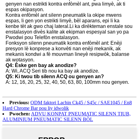
genyen nan estrikti kontra enfòmèl ant, pwa limyè, ak ti
espas okipasyon.
Kontra enfòmèl ant silenn pneumatik la okipe mwens
espas, li gen yon estrikti limyè, bèl aparans, epi li ka
kenbe tèt ak gwo chaj lateral.Li ka dirèkteman enstale sou
enstalasyon divès kalite ak ekipman espesyal san yo pa
Pwodwi pou Telefòn enstalasyon.
Fonksyon silenn pneumatik kontra enfòmèl ant: Enèji
presyon lè konprese a konvèti nan enèji mekanik, ak
mekanis kondwi a fè mouvman lineyè resipwòk, balanse
ak wotasyon.
Q4: Èske gen bay ak anodize?
A: Wi, ACQ Seri tib nou ka bay ak anodize.
Q5: Ki twou tib silenn ACQ ou genyen an?
A: 12, 16, 20, 25, 32, 40, 50, 63, 80, 100mm nou genyen.
Previous:
ODM faktori Lachin Ck45 / S45c / SAE1045 / En8
Hard Chrome Bar pou liy idwolik
Pwochen:
ADVU KONPAT PNEUMATIC SILENN TIUB,
ALUMINIUM PNEUMATIC SILENN BÒL