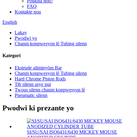
Poukisa nou?
FAQ
Kontakte nou
English
Lakay
Pwodwi yo
Chanm konpwesyon lè Tubing silenn
Kategori
Ekstrude aliminyòm Bar
Chanm konpwesyon lè Tubing silenn
Hard Chrome Piston Rods
Tib silenn asye pur
Twous silenn chanm konpwesyon lè
Pneumatic silenn
Pwodwi ki prezante yo
SI/SU/SAI ISO6431/6430 MICKEY MOUSE